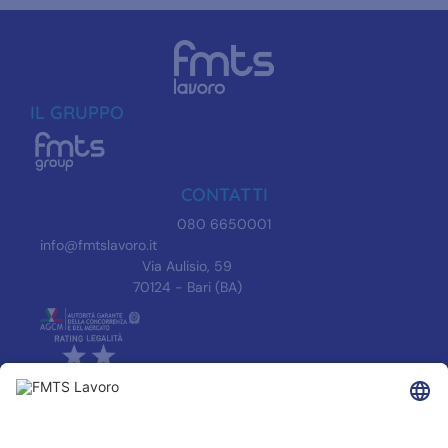
IL GRUPPO
CONTATTI
080 6650001
info@fmtslavoro.it
Via Aulisio, 59
70124 - Bari (BA)
INFORMAZIONI
Informativa Privacy
Trasparenza