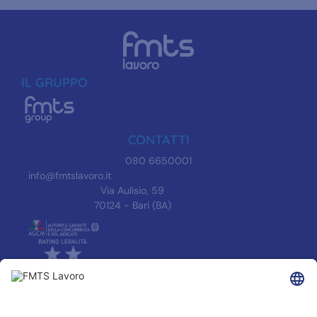
IL GRUPPO
CONTATTI
080 6650001
info@fmtslavoro.it
Via Aulisio, 59
70124 - Bari (BA)
INFORMAZIONI
Informativa Privacy