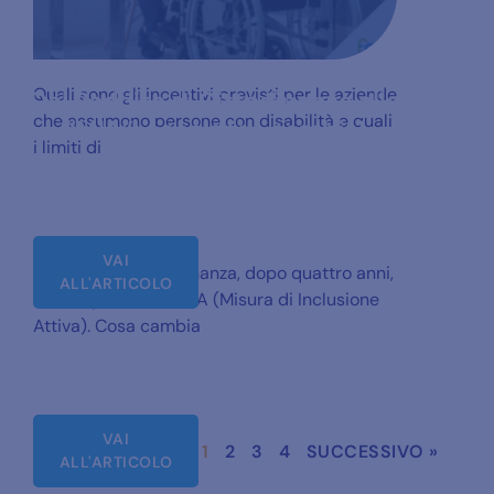
Quali sono gli incentivi previsti per le aziende
Dal Reddito di Cittadinanza alla
che assumono persone con disabilità e quali
“MIA”: ecco cosa cambia!
i limiti di
VAI
Il Reddito di Cittadinanza, dopo quattro anni,
ALL'ARTICOLO
cede il passo alla MIA (Misura di Inclusione
Attiva). Cosa cambia
VAI
« PRECEDENTE
1
2
3
4
SUCCESSIVO »
ALL'ARTICOLO