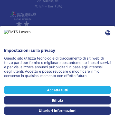
Via Aulisio, 59
70124 - Bari (BA)
INFORMAZIONI
Informativa Privacy
Trasparenza
Accreditamenti
ASSOCIAZIONI
I PARTNER
© 2025 FMTS Lavoro S.r.l.
(Aut. Min. R. 0000002 del 05.01.2021)