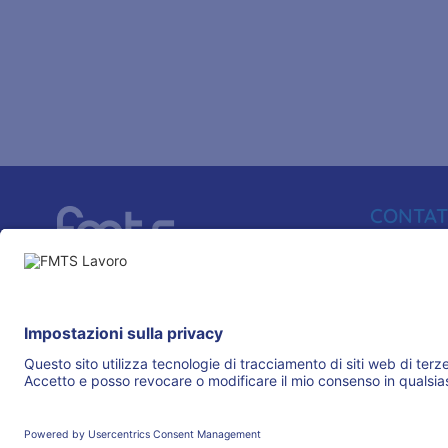
CONTAT
080 66500
info@fmtslav
IL GRUPPO
Via Aulisio, 
70124 - Bari
© 2025 FMTS Lavoro