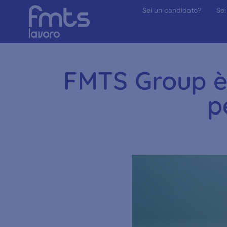
Sei un candidato?
Sei
FMTS Group è
p