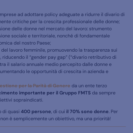
prese ad adottare policy adeguate a ridurre il divario di
ente critiche per la crescita professionale delle donne;
ione delle donne nel mercato del lavoro: strumento
sione sociale e territoriale, nonché di fondamentale
omica del nostro Paese;
 del lavoro femminile, promuovendo la trasparenza sui
, riducendo il “gender pay gap” (“divario retributivo di
 tra il salario annuale medio percepito dalle donne e
aumentando le opportunità di crescita in azienda e
Gestione per la Parità di Genere
da un ente terzo
cimento importante per il Gruppo FMTS
da sempre
ttivi sopraindicati.
o di quasi
400 persone
, di cui
il 70% sono donne
.
Per
non è semplicemente un obiettivo, ma una priorità!