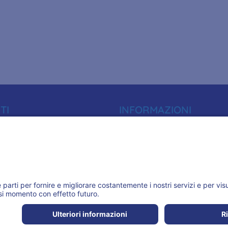
TI
INFORMAZIONI
01
Informativa Privacy
oro.it
Trasparenza
59
Accreditamenti
 (BA)
ASSOCIAZIONI
 S.r.l.
(Aut. Min. R. 0000002 del 05.01.2021)
P.IVA 05731800651
Tutti 