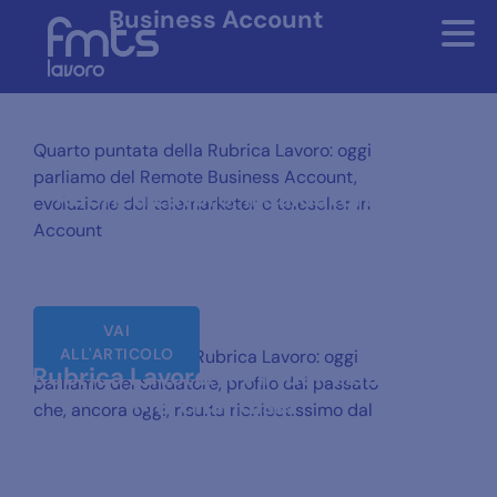
Business Account
Quarto puntata della Rubrica Lavoro: oggi
parliamo del Remote Business Account,
Rubrica Lavoro: il Saldatore
evoluzione del telemarketer o teleseller in
Account
VAI
ALL'ARTICOLO
Terza puntata della Rubrica Lavoro: oggi
Rubrica Lavoro: il Virtual Visual
parliamo del Saldatore, profilo dal passato
Merchandiser
che, ancora oggi, risulta richiestissimo dal