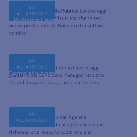
VAI
Seconda puntata della Rubrica Lavoro: oggi
ALL'ARTICOLO
parliamo del Virtual Visual Merchandiser,
Rubrica Lavoro: il Candidate
nuovo profilo nato dall’incontro tra settore
Manager
vendite
VAI
ALL'ARTICOLO
Prima puntata della Rubrica Lavoro: oggi
Come sta cambiando il mercato
parliamo del Candidate Manager, versione
del lavoro: nuova rubrica FMTS
2.0 del Recruiter. Scopriamo come si sta
VAI
Nuova Rubrica Lavoro dell’Agenzia
ALL'ARTICOLO
Formamentis dedicata alle professioni più
Come diventare ispettore
richieste, che nessuno vuole fare e al