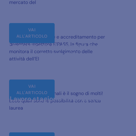
EIPASS
mercato del
VAI
ALL'ARTICOLO
Requisiti, formazione e accreditamento per
diventare ispettore EIPASS, la figura che
Lavorare con gli animali: corsi e
monitora il corretto svolgimento delle
opportunità
attività dell’EI
VAI
ALL'ARTICOLO
Lavorare con gli animali è il sogno di molti!
Lavoro stagione invernale: non
Ecco quali sono le possibilità con e senza
solo montagna!
laurea