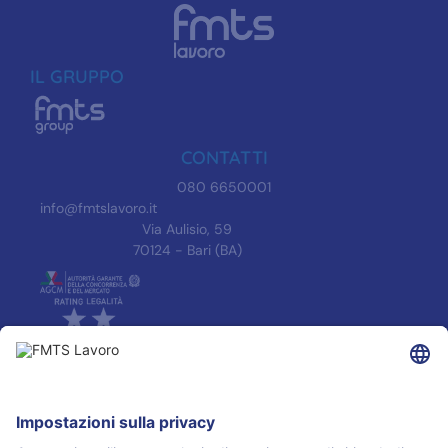
IL GRUPPO
CONTATTI
080 6650001
info@fmtslavoro.it
Via Aulisio, 59
70124 - Bari (BA)
INFORMAZIONI
Informativa Privacy
Trasparenza
Accreditamenti