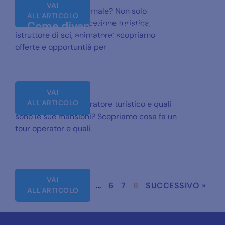
VAI
Lavoro stagione invernale? Non solo
ALL'ARTICOLO
montagna! Cuoco, ricezione turistica,
Come diventare operatore
istruttore di sci, animatore: scopriamo
turistico
offerte e opportuntià per
VAI
ALL'ARTICOLO
Come diventare operatore turistico e quali
sono le sue mansioni? Scopriamo cosa fa un
tour operator e quali
VAI
« PRECEDENTE
1
…
6
7
8
SUCCESSIVO »
ALL'ARTICOLO