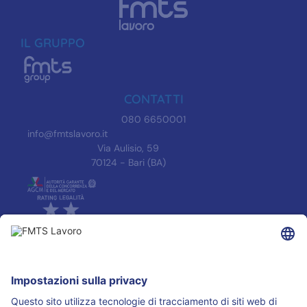
IL GRUPPO
CONTATTI
080 6650001
info@fmtslavoro.it
Via Aulisio, 59
70124 - Bari (BA)
INFORMAZIONI
Informativa Privacy
Trasparenza
Accreditamenti
ASSOCIAZIONI