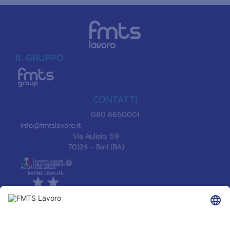
IL GRUPPO
CONTATTI
080 6650001
info@fmtslavoro.it
Via Aulisio, 59
70124 - Bari (BA)
INFORMAZIONI
Informativa Privacy
Trasparenza