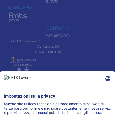
IL GRUPPO
CONTATTI
080 6650001
info@fmtslavoro.it
Via Aulisio, 59
70124 - Bari (BA)
INFORMAZIONI
Informativa Privacy
Trasparenza
Accreditamenti
ASSOCIAZIONI