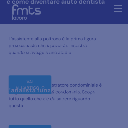
e come diventare aiuto dentista
L’assistente alla poltrona è la prima figura
L’Amministratore Condominiale:
professionale che il paziente incontra
obbligo di nomina e mansioni
quando si rivolge a uno studio
VAI
La figura dell’amministratore condominiale è
ALL'ARTICOLO
L’analista funzionale SAP: chi è e
l’organo esecutivo del condominio. Scopri
cosa fa?
tutto quello che c’è da sapere riguardo
questa