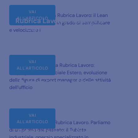
VAI
Ottava puntata della Rubrica Lavoro: il Lean
ALL'ARTICOLO
Rubrica Lavoro: l’Impiegato
Manager, colui che è in grado di semplificare
Commerciale Estero
e velocizzare i
VAI
Settima puntata della Rubrica Lavoro:
ALL'ARTICOLO
l’Impiegato Commerciale Estero, evoluzione
della figura di export manager e delle attività
Rubrica Lavoro: il Tubista
dell’ufficio
VAI
ALL'ARTICOLO
Sesta puntata della Rubrica Lavoro. Parliamo
di un profilo dal passato: il Tubista
Rubrica lavoro: lo Start Up
industriale, operaio specializzato in