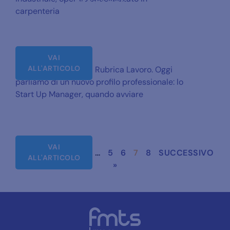
Manager
carpenteria
VAI
ALL'ARTICOLO
Quinta puntata della Rubrica Lavoro. Oggi
parliamo di un nuovo profilo professionale: lo
Start Up Manager, quando avviare
VAI
« PRECEDENTE
1
…
5
6
7
8
SUCCESSIVO
ALL'ARTICOLO
»