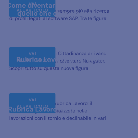
Come diventare Navigator: tutto
VAI
ALL'ARTICOLO
Il mondo del lavoro è sempre più alla ricerca
quello che occorre sapere
di profili legati al software SAP. Tra le figure
Insieme al Reddito di Cittadinanza arrivano
VAI
Rubrica Lavoro: il Tornitore
ALL'ARTICOLO
10 mila assunzioni per diventare Navigator.
Scopri tutto su questa nuova figura
VAI
Nona puntata della Rubrica Lavoro: il
ALL'ARTICOLO
Rubrica Lavoro: il Lean Manager
Tornitore, figura specializzata nelle
lavorazioni con il tornio e declinabile in vari