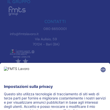
IL GRUPPO
CONTATTI
080 6650001
info@fmtslavoro.it
Via Aulisio, 59
70124 - Bari (BA)
INFORMAZIONI
Informativa Privacy
Trasparenza
Accreditamenti
ASSOCIAZIONI