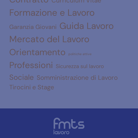
Curriculum Vitae
Formazione e Lavoro
Guida Lavoro
Garanzia Giovani
Mercato del Lavoro
Orientamento
politiche attive
Professioni
Sicurezza sul lavoro
Sociale
Somministrazione di Lavoro
Tirocini e Stage