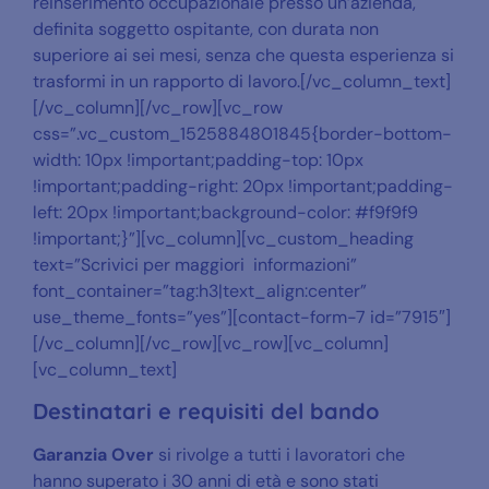
reinserimento occupazionale presso un’azienda,
definita soggetto ospitante, con durata non
superiore ai sei mesi, senza che questa esperienza si
trasformi in un rapporto di lavoro.[/vc_column_text]
[/vc_column][/vc_row][vc_row
css=”.vc_custom_1525884801845{border-bottom-
width: 10px !important;padding-top: 10px
!important;padding-right: 20px !important;padding-
left: 20px !important;background-color: #f9f9f9
!important;}”][vc_column][vc_custom_heading
text=”Scrivici per maggiori informazioni”
font_container=”tag:h3|text_align:center”
use_theme_fonts=”yes”][contact-form-7 id=”7915″]
[/vc_column][/vc_row][vc_row][vc_column]
[vc_column_text]
Destinatari e requisiti del bando
Garanzia Over
si rivolge a tutti i lavoratori che
hanno superato i 30 anni di età e sono stati