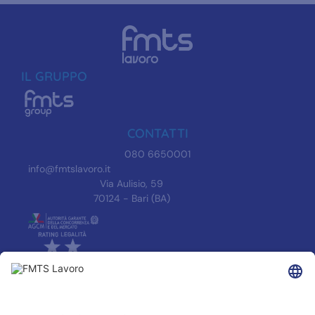
IL GRUPPO
CONTATTI
080 6650001
info@fmtslavoro.it
Via Aulisio, 59
70124 - Bari (BA)
INFORMAZIONI
Informativa Privacy
Trasparenza