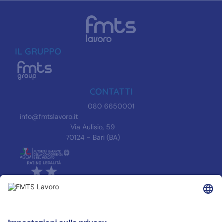
IL GRUPPO
CONTATTI
080 6650001
info@fmtslavoro.it
Via Aulisio, 59
70124 - Bari (BA)
INFORMAZIONI
Informativa Privacy
Trasparenza