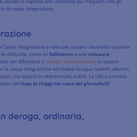
o
, dando le risposte alle domande più frequenti che gli
ria di cassa integrazione.
grazione
a Cassa Integrazione è nata per aiutare i lavoratori qualora
orte difficoltà, come un
fallimento
o una
chiusura
eata per difendere il
reddito dei lavoratori
. In questo
re la cassa integrazione ed essere dunque tutelati, devono
sari, ma questo lo vedremo più avanti. La CIG è prevista
pito dell’
Inps (o l’Inpgi nel caso dei giornalisti)
n deroga, ordinaria,