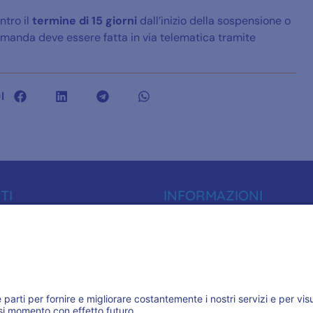
ntro il
termine di 15 giorni
dall’inizio della sospensione o
 domanda deve essere fatta in via telematica tramite
I
TI
INFORMAZIONI
01
Informativa Privacy
oro.it
Trasparenza
59
Accreditamenti
 (BA)
ASSOCIAZIONI