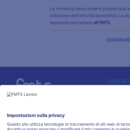
La richiesta deve essere presentata e
riduzione dell’attività lavorativa. La
apposita procedura
all’INPS.
CONDIVID
CONTAT
080 66500
info@fmtslav
IL GRUPPO
Via Aulisio, 
70124 - Bari