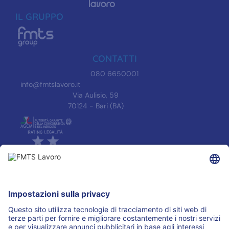
IL GRUPPO
CONTATTI
080 6650001
info@fmtslavoro.it
Via Aulisio, 59
70124 - Bari (BA)
INFORMAZIONI
Informativa Privacy
Trasparenza
Accreditamenti
ASSOCIAZIONI