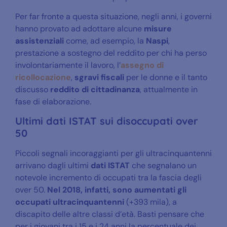
Per far fronte a questa situazione, negli anni, i governi
hanno provato ad adottare alcune
misure
assistenziali
come, ad esempio, la
Naspi
,
prestazione a sostegno del reddito per chi ha perso
involontariamente il lavoro, l’
assegno di
ricollocazione
,
sgravi fiscali
per le donne e il tanto
discusso
reddito di cittadinanza
, attualmente in
fase di elaborazione.
Ultimi dati ISTAT sui disoccupati over
50
Piccoli segnali incoraggianti per gli ultracinquantenni
arrivano dagli ultimi
dati ISTAT
che segnalano un
notevole incremento di occupati tra la fascia degli
over 50.
Nel 2018, infatti, sono aumentati gli
occupati ultracinquantenni
(+393 mila), a
discapito delle altre classi d’età. Basti pensare che
per i giovani tra i 15 e i 24 anni la percentuale dei