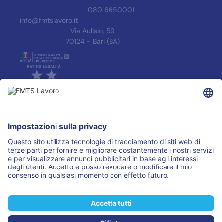
080 6650001
info@fmtslavoro.it
Via Aulisio, 59
70124 - Bari (BA)
INFORMAZIONI
Informativa Privacy
Trasparenza
Accreditamenti
ASSOCIAZIONI
I PARTNER