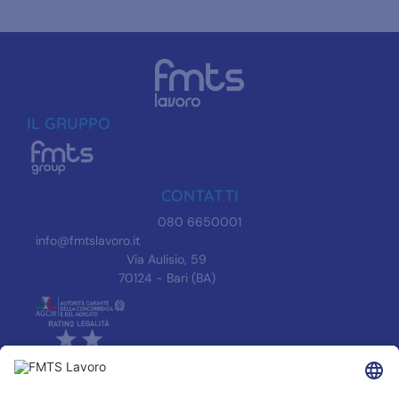
IL GRUPPO
CONTATTI
080 6650001
info@fmtslavoro.it
Via Aulisio, 59
70124 - Bari (BA)
INFORMAZIONI