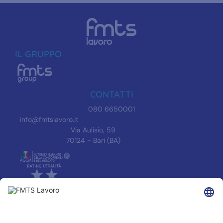
IL GRUPPO
CONTATTI
080 6650001
info@fmtslavoro.it
Via Aulisio, 59
70124 - Bari (BA)
INFORMAZIONI
Informativa Privacy
Trasparenza