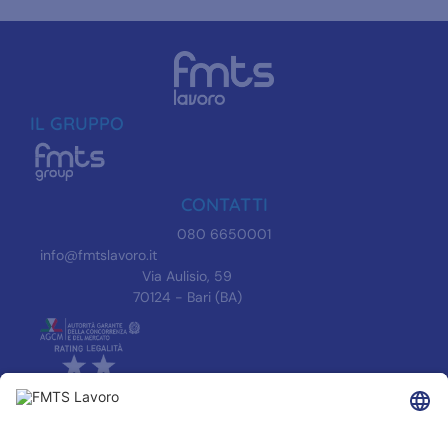
IL GRUPPO
CONTATTI
080 6650001
info@fmtslavoro.it
Via Aulisio, 59
70124 - Bari (BA)
INFORMAZIONI
Informativa Privacy