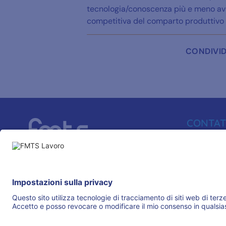
tecnologia/conoscenza più e meno ava
competitiva del comparto produttivo i
CONDIVID
CONTAT
080 66500
info@fmtslav
IL GRUPPO
Via Aulisio, 
70124 - Bari