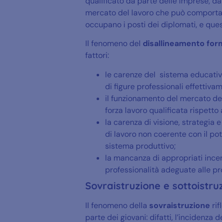
qualificato da parte delle imprese, dall
mercato del lavoro che può comportare
occupano i posti dei diplomati, e quest
Il fenomeno del
disallineamento for
fattori:
le carenze del sistema educati
di figure professionali effettiva
il funzionamento del mercato de
forza lavoro qualificata rispetto
la carenza di visione, strategi
di lavoro non coerente con il pote
sistema produttivo;
la mancanza di appropriati incen
professionalità adeguate alle pr
Sovraistruzione e sottoistru
Il fenomeno della
sovraistruzione
rif
parte dei giovani: difatti, l’incidenza