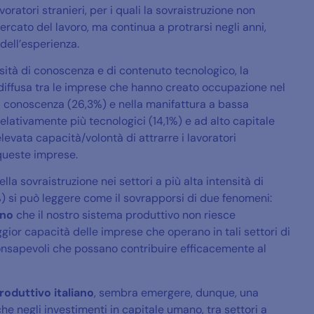
oratori stranieri, per i quali la sovraistruzione non
ercato del lavoro, ma continua a protrarsi negli anni,
dell’esperienza.
ensità di conoscenza e di contenuto tecnologico, la
diffusa tra le imprese che hanno creato occupazione nel
di conoscenza (26,3%) e nella manifattura a bassa
 relativamente più tecnologici (14,1%) e ad alto capitale
levata capacità/volontà di attrarre i lavoratori
 queste imprese.
la sovraistruzione nei settori a più alta intensità di
) si può leggere come il sovrapporsi di due fenomeni:
ano
che il nostro sistema produttivo non riesce
or capacità delle imprese che operano in tali settori di
 consapevoli che possano contribuire efficacemente al
roduttivo italiano
, sembra emergere, dunque, una
e negli investimenti in capitale umano, tra settori a