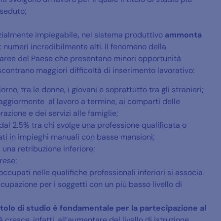
sseduto;
zialmente impiegabile
,
nel sistema produttivo
ammonta
: numeri incredibilmente alti. Il fenomeno della
e aree del Paese che presentano minori opportunità
iscontrano maggiori difficoltà di inserimento lavorativo:
orno, tra le donne, i giovani e soprattutto tra gli stranieri;
aggiormente al lavoro a termine, ai comparti delle
razione e dei servizi alle famiglie;
dal 2.5% tra chi svolge una professione qualificata o
pati in impieghi manuali con basse mansioni;
una retribuzione inferiore;
rese;
occupati nelle qualifiche professionali inferiori si associa
ccupazione per i soggetti con un più basso livello di
titolo di studio è fondamentale per la partecipazione al
ità cresce, infatti, all’aumentare del livello di istruzione