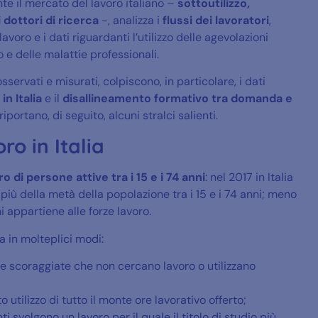
 il mercato del lavoro italiano –
sottoutilizzo,
 dottori di ricerca
-, analizza i
flussi dei lavoratori
,
avoro e i dati riguardanti l’utilizzo delle agevolazioni
o e delle malattie professionali.
servati e misurati, colpiscono, in particolare, i dati
in Italia
e il
disallineamento formativo tra domanda e
 riportano, di seguito, alcuni stralci salienti.
ro in Italia
o di persone attive tra i 15 e i 74 anni
: nel 2017 in Italia
iù della metà della popolazione tra i 15 e i 74 anni; meno
i appartiene alle forze lavoro.
a in molteplici modi:
one scoraggiate che non cercano lavoro o utilizzano
tilizzo di tutto il monte ore lavorativo offerto;
i svolgono un lavoro per il quale il titolo di studio più