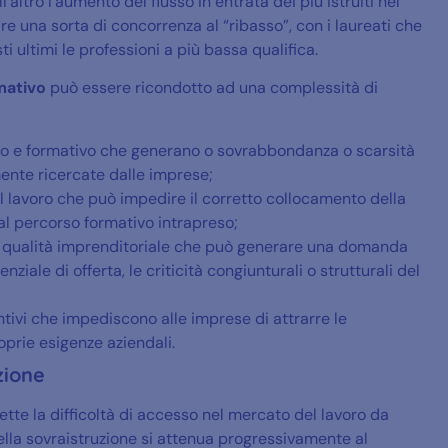
’altro l’aumento del flusso in entrata dei più istruiti nel
 una sorta di concorrenza al “ribasso”, con i laureati che
i ultimi le professioni a più bassa qualifica.
mativo
può essere ricondotto ad una complessità di
vo e formativo che generano o sovrabbondanza o scarsità
mente ricercate dalle imprese;
l lavoro che può impedire il corretto collocamento della
 al percorso formativo intrapreso;
a e qualità imprenditoriale che può generare una domanda
nziale di offerta, le criticità congiunturali o strutturali del
tivi che impediscono alle imprese di attrarre le
oprie esigenze aziendali.
zione
lette la difficoltà di accesso nel mercato del lavoro da
 della sovraistruzione si attenua progressivamente al