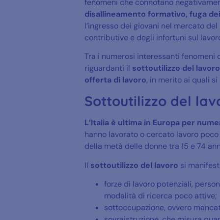
fenomeni che connotano negativamente
disallineamento formativo, fuga dei
l’ingresso dei giovani nel mercato del l
contributive e degli infortuni sul lavor
Tra i numerosi interessanti fenomeni os
riguardanti il
sottoutilizzo del lavoro 
offerta di lavoro
, in merito ai quali si
Sottoutilizzo del lavo
L’Italia è ultima in Europa per numer
hanno lavorato o cercato lavoro poco p
della metà delle donne tra 15 e 74 ann
Il
sottoutilizzo del lavoro
si manifest
forze di lavoro potenziali, pers
modalità di ricerca poco attive;
sottoccupazione, ovvero mancato u
sovraistruzione, che misura quant