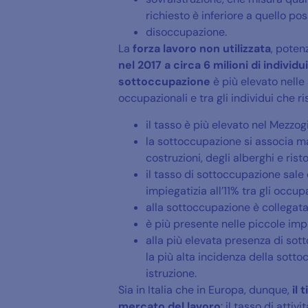
richiesto è inferiore a quello po
disoccupazione.
La
forza lavoro non utilizzata
, poten
nel 2017 a circa 6 milioni di individui
sottoccupazione
è più elevato nell
occupazionali e tra gli individui che r
il tasso è più elevato nel Mezzogi
la sottoccupazione si associa m
costruzioni, degli alberghi e risto
il tasso di sottoccupazione sale 
impiegatizia all’11% tra gli occu
alla sottoccupazione è collegata 
è più presente nelle piccole imp
alla più elevata presenza di sott
la più alta incidenza della sotto
istruzione.
Sia in Italia che in Europa, dunque,
il 
mercato del lavoro
: il tasso di attiv