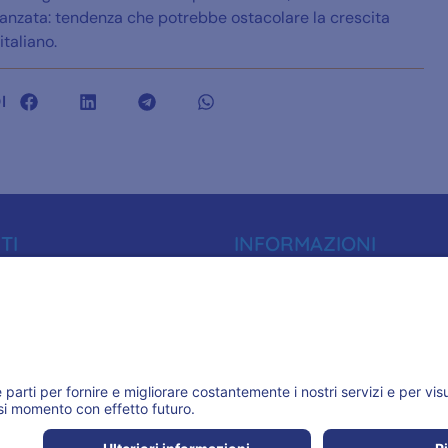
nzata: tendenza che potrebbe ostacolare la crescita
taliano.
I
TI
INFORMAZIONI
01
Informativa Privacy
oro.it
Trasparenza
59
Accreditamenti
 (BA)
ASSOCIAZIONI