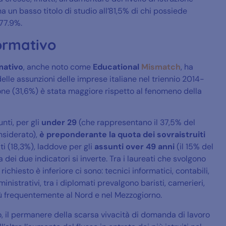
 un basso titolo di studio all’81,5% di chi possiede
 77.9%.
formativo
mativo
, anche noto come
Educational
Mismatch
, ha
delle assunzioni delle imprese italiane nel triennio 2014-
ione (31,6%) è stata maggiore rispetto al fenomeno della
nti, per gli
under 29
(che rappresentano il 37,5% del
onsiderato),
è preponderante la quota dei sovraistruiti
ti (18,3%), laddove per gli
assunti over 49 anni
(il 15% del
a dei due indicatori si inverte. Tra i laureati che svolgono
o richiesto è inferiore ci sono: tecnici informatici, contabili,
nistrativi, tra i diplomati prevalgono baristi, camerieri,
più frequentemente al Nord e nel Mezzogiorno.
o, il permanere della scarsa vivacità di domanda di lavoro