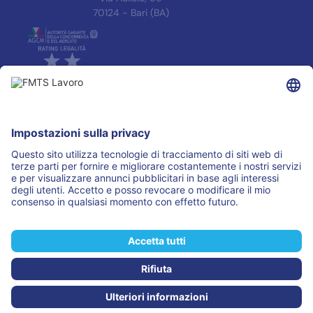
70124 - Bari (BA)
INFORMAZIONI
Informativa Privacy
Trasparenza
Accreditamenti
ASSOCIAZIONI
I PARTNER
© 2025 FMTS Lavoro S.r.l.
(Aut. Min. R. 0000002 del 05.01.2021)
P.IVA 05731800651
Tutti i diritti sono riservati