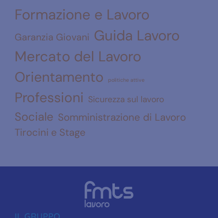
Formazione e Lavoro
Guida Lavoro
Garanzia Giovani
Mercato del Lavoro
Orientamento
politiche attive
Professioni
Sicurezza sul lavoro
Sociale
Somministrazione di Lavoro
Tirocini e Stage
IL GRUPPO