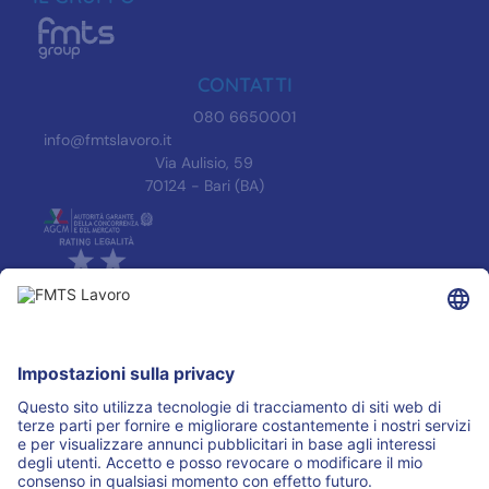
CONTATTI
080 6650001
info@fmtslavoro.it
Via Aulisio, 59
70124 - Bari (BA)
INFORMAZIONI
Informativa Privacy
Trasparenza
Accreditamenti
ASSOCIAZIONI
I PARTNER