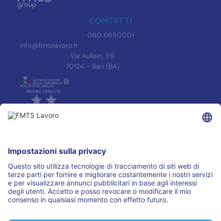
CONTATTI
080 6650001
info@fmtslavoro.it
Via Aulisio, 59
70124 - Bari (BA)
INFORMAZIONI
Informativa Privacy
Trasparenza
Accreditamenti
ASSOCIAZIONI
I PARTNER