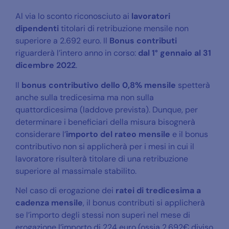
Al via lo sconto riconosciuto ai
lavoratori
dipendenti
titolari di retribuzione mensile non
superiore a 2.692 euro. Il
Bonus contributi
riguarderà l’intero anno in corso:
dal 1° gennaio al 31
dicembre 2022
.
Il
bonus contributivo dello 0,8%
mensile
spetterà
anche sulla tredicesima ma non sulla
quattordicesima (laddove prevista). Dunque, per
determinare i beneficiari della misura bisognerà
considerare l’
importo del rateo mensile
e il bonus
contributivo non si applicherà per i mesi in cui il
lavoratore risulterà titolare di una retribuzione
superiore al massimale stabilito.
Nel caso di erogazione dei
ratei di tredicesima a
cadenza mensile
, il bonus contributi si applicherà
se l’importo degli stessi non superi nel mese di
erogazione l’importo di 224 euro (ossia 2.692€ diviso