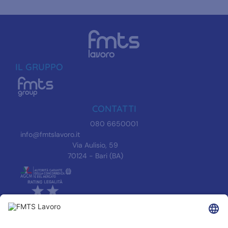
IL GRUPPO
CONTATTI
080 6650001
info@fmtslavoro.it
Via Aulisio, 59
70124 - Bari (BA)
INFORMAZIONI
Informativa Privacy