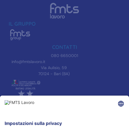
IL GRUPPO
CONTATTI
080 6650001
info@fmtslavoro.it
Via Aulisio, 59
70124 - Bari (BA)
INFORMAZIONI
Informativa Privacy
Trasparenza
Accreditamenti