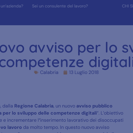
 un’azienda?
Sei un consulente del lavoro?
CHI 
ovo avviso per lo s
competenze digital
Calabria
13 Luglio 2018
, dalla
Regione Calabria
, un nuovo
avviso pubblico
va per lo sviluppo delle competenze digitali
“. L’obiettivo
re e incrementare l
‘
inserimento lavorativo dei disoccupati
ovo lavoro
da molto tempo. In questo nuovo avviso