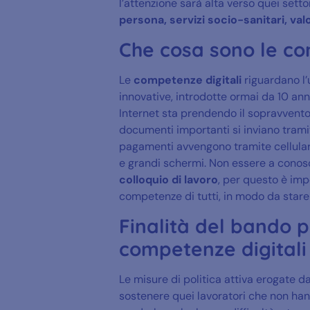
l’attenzione sarà alta verso quei sett
persona, servizi socio-sanitari, va
Che cosa sono le co
Le
competenze digitali
riguardano l’
innovative, introdotte ormai da 10 anni
Internet sta prendendo il sopravvento 
documenti importanti si inviano tramit
pagamenti avvengono tramite cellulare e
e grandi schermi. Non essere a conosc
colloquio di lavoro
, per questo è imp
competenze di tutti, in modo da stare
Finalità del bando p
competenze digitali
Le misure di politica attiva erogate 
sostenere quei lavoratori che non han