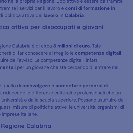
arlo nella propria Regione. L’obiettivo è essere da tramite
tramite i servizi per il lavoro e
corsi di formazione in
di politica attiva del
lavoro in Calabria
.
itica attiva per disoccupati e giovani
gione Calabria è di circa
8 milioni di euro
. Tale
rcherà di far conoscere al meglio le
competenze digitali
re dell’avviso. Le competenze digitali, infatti,
mentali
per un giovane che sta cercando di entrare nel
è quello di
coinvolgere e aumentare percorsi di
e
, riducendo le differenze culturali e professionali che un
l’università o dalla scuola superiore. Possono usufruire dei
esti misure di politiche attive, le università, organismi di
 imprese italiane.
la Regione Calabria