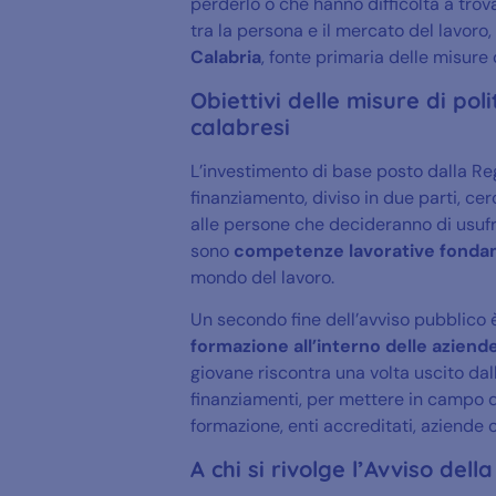
perderlo o che hanno difficoltà a trov
tra la persona e il mercato del lavoro, 
Calabria
, fonte primaria delle misure 
Obiettivi delle misure di pol
calabresi
L’investimento di base posto dalla Re
finanziamento, diviso in due parti, ce
alle persone che decideranno di usufrui
sono
competenze lavorative fonda
mondo del lavoro.
Un secondo fine dell’avviso pubblico 
formazione all’interno delle aziend
giovane riscontra una volta uscito dal
finanziamenti, per mettere in campo qu
formazione, enti accreditati, aziende o
A chi si rivolge l’Avviso del