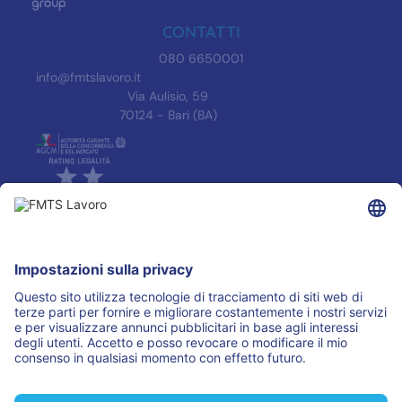
CONTATTI
080 6650001
info@fmtslavoro.it
Via Aulisio, 59
70124 - Bari (BA)
INFORMAZIONI
Informativa Privacy
Trasparenza
Accreditamenti
ASSOCIAZIONI
I PARTNER