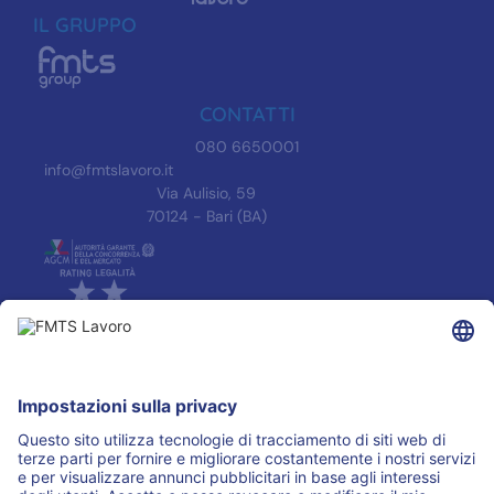
IL GRUPPO
CONTATTI
080 6650001
info@fmtslavoro.it
Via Aulisio, 59
70124 - Bari (BA)
INFORMAZIONI
Informativa Privacy
Trasparenza
Accreditamenti
ASSOCIAZIONI